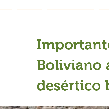
INICIO
PROYECTOS
ETIQUETA CHINAMPERA
DIV
Important
Boliviano 
desértico 