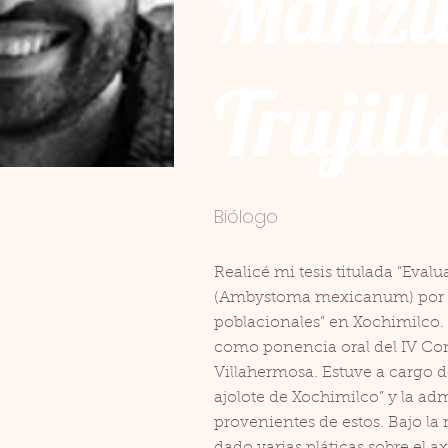
Manzu
Trujill
Biólogo
Realicé mi tesis titulada “Eval
(Ambystoma mexicanum) por 
poblacionales” en Xochimilco. 
como ponencia oral del IV Co
Villahermosa. Estuve a cargo de 
ajolote de Xochimilco” y la ad
provenientes de estos. Bajo la