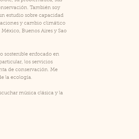
xolote, su problemática, sus
conservación. También soy
 un estudio sobre capacidad
ndaciones y cambio climático
e México, Buenos Aires y Sao
lo sostenible enfocado en
rticular, los servicios
nta de conservación. Me
e la ecología.
scuchar música clásica y la