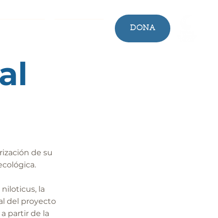
DONA
ICIO SOCIAL
TREN MAYA
al
rización de su
ecológica.
iloticus, la
al del proyecto
a partir de la