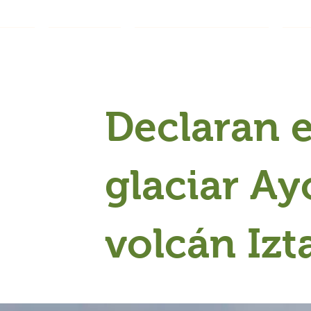
INICIO
PROYECTOS
ETIQUETA CHINAMPERA
DIV
Declaran e
glaciar Ay
volcán Izt