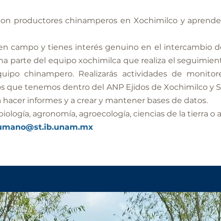
r con productores chinamperos en Xochimilco y aprende
o en campo y tienes interés genuino en el intercambio 
rma parte del equipo xochimilca que realiza el seguim
quipo chinampero. Realizarás actividades de monito
ios que tenemos dentro del ANP Ejidos de Xochimilco y S
hacer informes y a crear y mantener bases de datos.
iología, agronomía, agroecología, ciencias de la tierra o a
sumano@st.ib.unam.mx